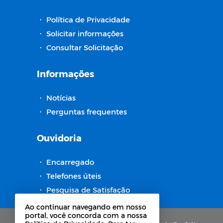
・
Política de Privacidade
・
Solicitar informações
・
Consultar Solicitação
Informações
・
Notícias
・
Perguntas frequentes
Ouvidoria
・
Encarregado
・
Telefones úteis
・
Pesquisa de Satisfação
Ao continuar navegando em nosso
portal, você concorda com a nossa